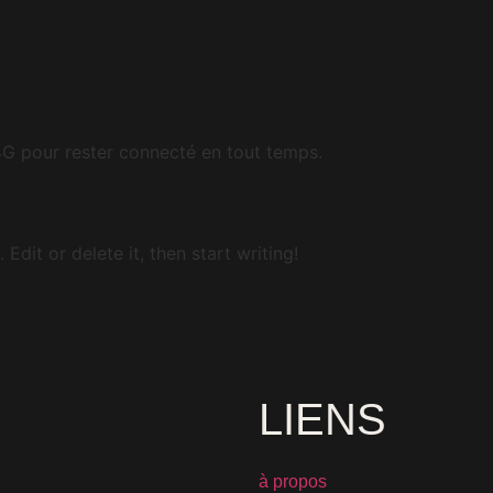
egorized
 savoir sur la 4G
 4G pour rester connecté en tout temps.
Edit or delete it, then start writing!
LIENS
à propos